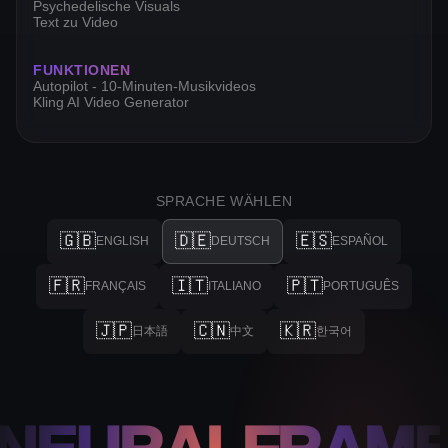
Psychedelische Visuals
Text zu Video
FUNKTIONEN
Autopilot - 10-Minuten-Musikvideos
Kling AI Video Generator
SPRACHE WÄHLEN
🇬🇧
🇩🇪
🇪🇸
ENGLISH
DEUTSCH
ESPAÑOL
🇫🇷
🇮🇹
🇵🇹
FRANÇAIS
ITALIANO
PORTUGUÊS
🇯🇵
🇨🇳
🇰🇷
日本語
中文
한국어